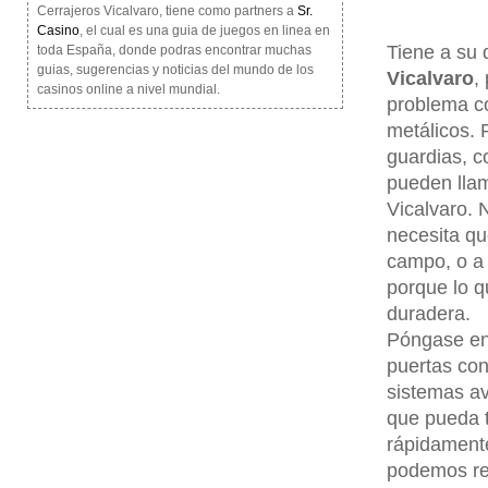
Cerrajeros Vicalvaro, tiene como partners a
Sr.
Casino
, el cual es una guia de juegos en linea en
Tiene a su 
toda España, donde podras encontrar muchas
guias, sugerencias y noticias del mundo de los
Vicalvaro
,
casinos online a nivel mundial.
problema co
metálicos. 
guardias, c
pueden llam
Vicalvaro. N
necesita qu
campo, o a 
porque lo q
duradera.
Póngase en 
puertas con
sistemas a
que pueda t
rápidamente
podemos rep