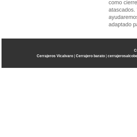
como cierre
atascados. 
ayudaremos 
adaptado pa
C
Cerrajeros Vicalvaro
|
Cerrajero barato
|
cerrajerosalcob